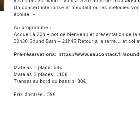
« Un concert piano – voix à vivre au fil de l’eau
avec 
Un concert intériorisé et méditatif où les mélodies von
écoute. »
Au programme :
Accueil à 20h – pot de bienvenu et présentation de la 
20h30 Sound Bath – 21h45 Retour à la terre… et collat
Pré-réservations: https://www.eaucontact.fr/soun
Matelas 1 place: 59€
Matelas 2 places: 110€
Transat au bord du bassin: 30€
Prix d'entrée : 59€