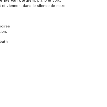
Ulrike Van Cotthem
, piano et voix.
t et viennent dans le silence de notre
soirée
ion.
dbath